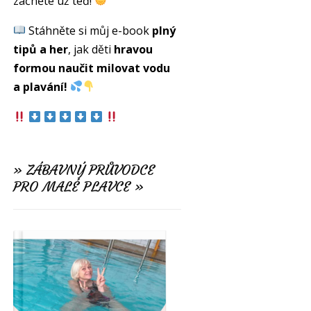
začněte už teď!
Stáhněte si můj e-book
plný
tipů a her
, jak děti
hravou
formou naučit milovat vodu
a plavání!
» ZÁBAVNÝ PRŮVODCE
PRO MALÉ PLAVCE »